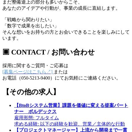
まだ整備途上の部分も多いからこそ、
あなたのアイデアや行動が、事業の成長に直結します。
「戦略から関わりたい」
「数字で成果を出したい」
そんな想いをお持ちの方とお会いできることを楽しみにして
います。
▣ CONTACT / お問い合わせ
採用に関するご質問・ご応募は
[
募集ページはこちら
↗︎]
または
お電話（
050-5213-9400
）にてお気軽にご連絡ください。
【その他の求人】
【BtoBシステム営業】課題を価値に変える提案パート
ナー ボルデックス
雇用形態:
フルタイム
求める経験:
以下の経験を歓迎、営業／主体的な行動
【プロジェクトマネージャー】上流から開発まで一貫